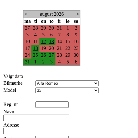
<
august 2026
>
ma
ti
on
to
fr
lø
sø
27
28
29
30
31
1
2
3
4
5
6
7
8
9
10
11
12
13
14
15
16
17
18
19
20
21
22
23
24
25
26
27
28
29
30
31
1
2
3
4
5
6
Valgt dato
Bilmærke
Model
Reg. nr
Navn
Adresse